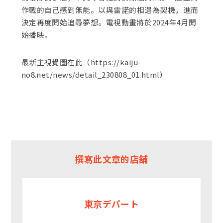
作戰的自己感到無能。以與雷諾的相遇為契機，進而
決定再度開始追尋夢想。電視動畫將於2024年4月開
始播映。
最新主視覺圖在此（https://kaiju-
no8.net/news/detail_230808_01.html）
撰寫此文章的店舖
東京デパート