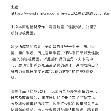
關閉
出處：
https://www.famitsu.com/news/202303/20296676.htm
由松本直也繪製原作，電視動畫「怪獸8號」公開了
新前導視覺圖。
這次所解禁的繪圖，分別是日比野卡夫卡、市川雷
諾、亞白米娜、四之宮琪歌露、保科宗四郎以及怪獸
8號的前導視覺圖。以此部作品的主角卡夫卡為中
心，展現防衛隊員充滿躍動感的動作，進而描繪出全
身的力量飆升並變身成“高戰力狀態”的怪獸8號姿
態。
漫畫作品「怪獸8號」，以常有怪獸襲擊市民的平凡
日常為故事舞台，描述日比野卡夫卡為了守護市民，
挺身與怪獸奮戰的故事。因攻打怪獸而放棄加入日本
防衛隊的夢想，卡夫卡曾經對於無法與米娜一起並肩