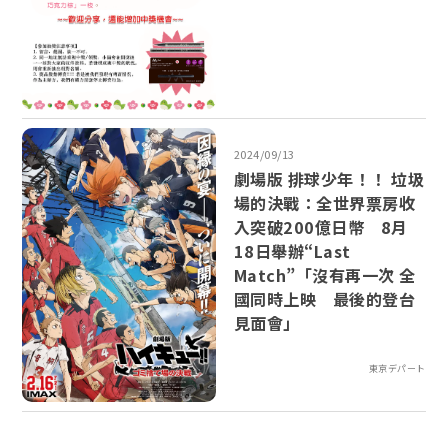
2024/09/13
劇場版 排球少年！！ 垃圾
場的決戰：全世界票房收
入突破200億日幣 8月
18日舉辦“Last
Match”「沒有再一次 全
國同時上映 最後的登台
見面會」
東京デパート