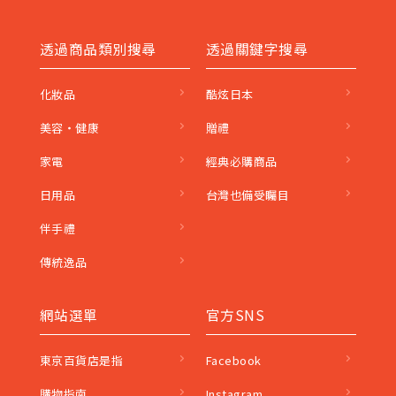
透過商品類別搜尋
透過關鍵字搜尋
化妝品
酷炫日本
美容・健康
贈禮
家電
經典必購商品
日用品
台灣也備受矚目
伴手禮
傳統逸品
網站選單
官方SNS
東京百貨店是指
Facebook
購物指南
Instagram