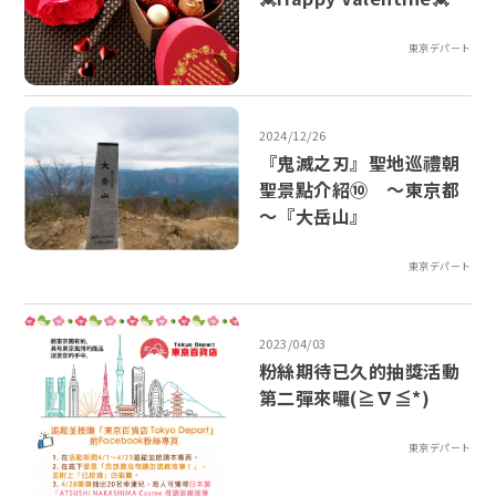
東京デパート
2024/12/26
『鬼滅之刃』聖地巡禮朝
聖景點介紹⑩ ～東京都
～『大岳山』
東京デパート
2023/04/03
粉絲期待已久的抽獎活動
第二彈來囉(≧∇≦*)
東京デパート