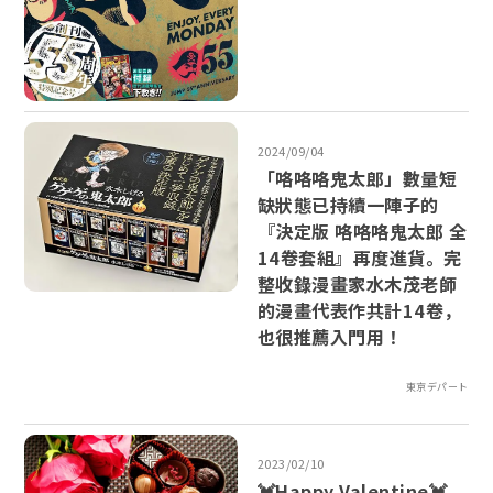
2024/09/04
「咯咯咯鬼太郎」數量短
缺狀態已持續一陣子的
『決定版 咯咯咯鬼太郎 全
14卷套組』再度進貨。完
整收錄漫畫家水木茂老師
的漫畫代表作共計14卷，
也很推薦入門用！
東京デパート
2023/02/10
💓Happy Valentine💓