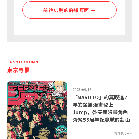
前往店鋪的詳細頁面 →
TOKYO COLUMN
東京專欄
2023/09/15
「NARUTO」約莫睽違7
年的單篇漫畫登上
Jump，魯夫等漫畫角色
齊聚55周年記念號的封面
東京デパート