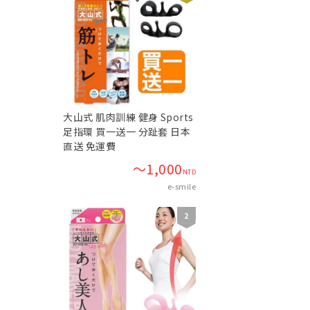
大山式 肌肉訓練 健身 Sports
足指環 買一送一 分趾套 日本
直送 免運費
～1,000
NTD
e-smile