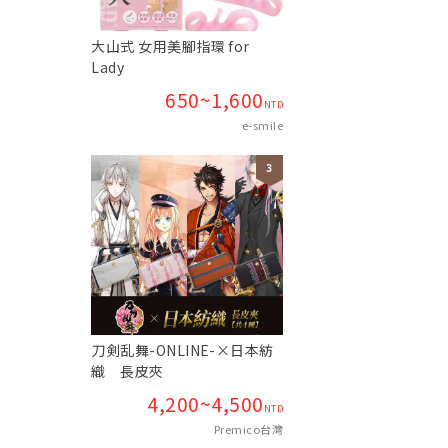
大山式 女用美腳指環 for
Lady
650~1,600
NTD
e-smile
刀剣乱舞-ONLINE-×日本紡
織 長皮夾
4,200~4,500
NTD
Premico台灣