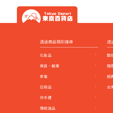
透過商品類別搜尋
透
化妝品
酷
美容・健康
贈
家電
經
日用品
台
伴手禮
傳統逸品