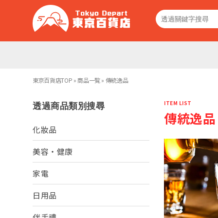
東京百貨店TOP
»
商品一覧
»
傳統逸品
ITEM LIST
透過商品類別搜尋
傳統逸品
化妝品
美容・健康
家電
日用品
伴手禮