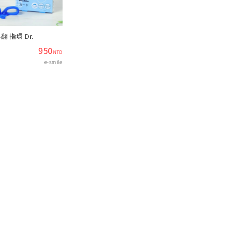
 指環 Dr.
950
NTD
e-smile