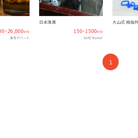
日本清酒
大山式 拇指外翻
00~26,000
150~1500
NTD
NTD
東京デパート
SAKE Master
1