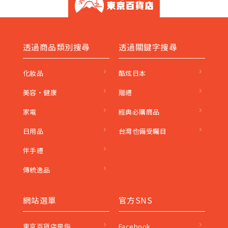
透過商品類別搜尋
透過關鍵字搜尋
化妝品
酷炫日本
美容・健康
贈禮
家電
經典必購商品
日用品
台灣也備受矚目
伴手禮
傳統逸品
網站選單
官方SNS
東京百貨店是指
Facebook