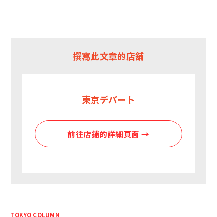
撰寫此文章的店舖
東京デパート
前往店鋪的詳細頁面 →
TOKYO COLUMN