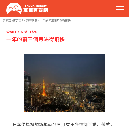
東京百貨店TOP
>
東京專欄
>
一年的前三個月過得飛快
TOP
公開日:
2023/01/20
一年的前三個月過得飛快
推薦商品
暢銷排行榜
東京嚴選商店
日本從年初的新年直到三月有不少慣例活動、儀式，