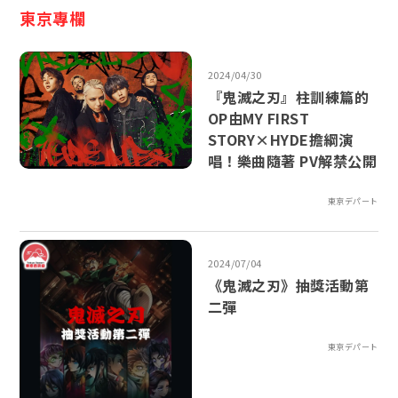
東京專欄
2024/04/30
『鬼滅之刃』柱訓練篇的
OP由MY FIRST
STORY×HYDE擔綱演
唱！樂曲隨著 PV解禁公開
東京デパート
2024/07/04
《鬼滅之刃》抽獎活動第
二彈
東京デパート