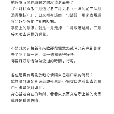
總感覺時間在轉眼之間就流逝而去？
關閉
『一月往ぬる二月逃げる三月去る（一年的前三個月
過得飛快）』，日文裡有這麼一句諺語，用來表現這
容易感到慌忙混亂的時期。
字面上的意思，就是一月走掉，二月跟著逃跑，三月
接著離去這樣的感覺。
不禁想著迎接新年來臨那段愜意悠哉時光究竟跑到哪
去了啊？每一天、每一週都過得好快。
得要好好珍惜匆匆流逝的時間才行呢。
各位是否有規劃放鬆心情讓自己喘口氣的時間？
雖然很想說配圖這美麗夜景是小編從自家看出去的景
色…但是並非如此，
身心舒適自在的時刻，看看東京百貨店所上架的商品
或許是種樂趣唷。