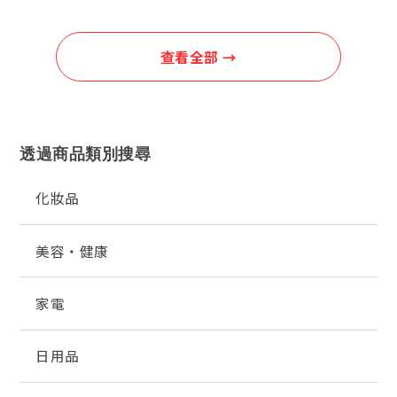
查看全部 →
透過商品類別搜尋
化妝品
美容・健康
家電
日用品