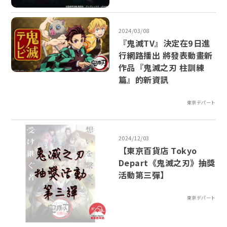
2024/03/08
『鬼滅TV』決定在9日進
行網路播出 將發表動畫新
作品『鬼滅之刃 柱訓練
篇』的新資訊
東京デパート
2024/12/03
【東京百貨店 Tokyo
Depart《鬼滅之刃》抽獎
活動第三彈】
東京デパート