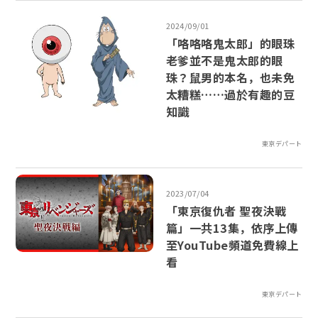
2024/09/01
「咯咯咯鬼太郎」的眼珠
老爹並不是鬼太郎的眼
珠？鼠男的本名，也未免
太糟糕……過於有趣的豆
知識
東京デパート
2023/07/04
「東京復仇者 聖夜決戰
篇」一共13集，依序上傳
至YouTube頻道免費線上
看
東京デパート