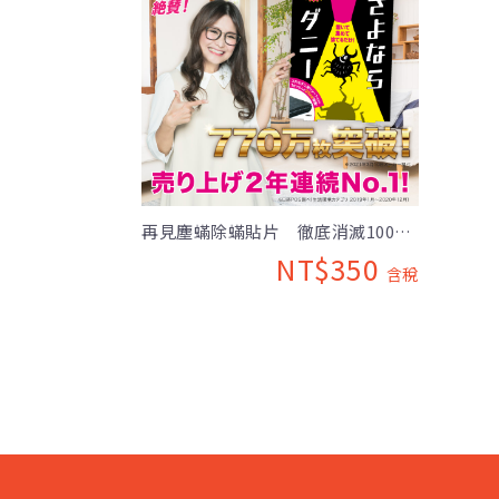
再見塵蟎除蟎貼片 徹底消滅100萬
隻的塵蟎！
NT$350
含稅