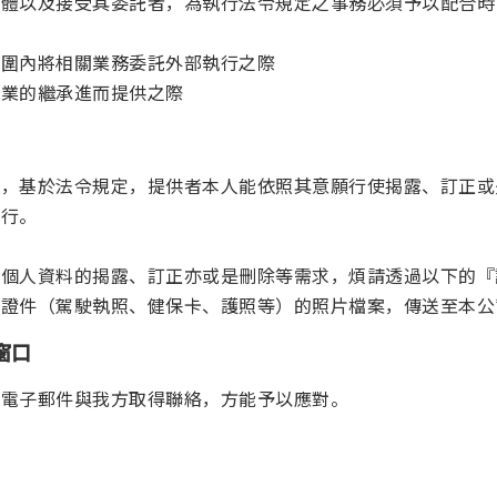
團體以及接受其委託者，為執行法令規定之事務必須予以配合時
範圍內將相關業務委託外部執行之際
事業的繼承進而提供之際
料，基於法令規定，提供者本人能依照其意願行使揭露、訂正或
執行。
有個人資料的揭露、訂正亦或是刪除等需求，煩請透過以下的『
之證件（駕駛執照、健保卡、護照等）的照片檔案，傳送至本公
窗口
者電子郵件與我方取得聯絡，方能予以應對。