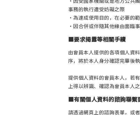
・因受國家機關或是地方公共
事務的執行遭受妨礙之際
・為達成使用目的，在必要的
・因合併或伴隨其他緣由面臨
■要求揭露等相關手續
由會員本人提供的各項個人資
序，將於本人身分確認完畢後
提供個人資料的會員本人，若
上得以辨識、確認為會員本人
■有關個人資料的諮詢聯繫
請透過網頁上的諮詢表單，或