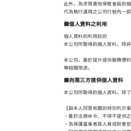
此外，為求慎重地保管會員的
代為執行運用之公司行號內一
■個人資料之利用
個人資料的利用目的
本公司所取得的個人資料，除
本公司，基於提升提供服務便
等相關用途。
■向第三方提供個人資料
本公司所取得的個人資料，除
【與本人同意有關的特別列示
・基於法規命令，不得不提供
・為保護當事者其人身或財產