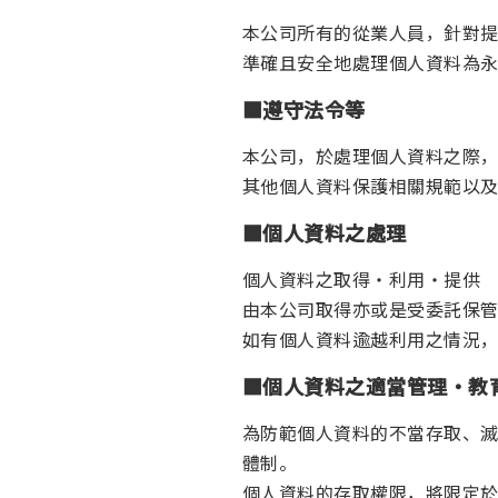
本公司所有的從業人員，針對
準確且安全地處理個人資料為
■遵守法令等
本公司，於處理個人資料之際
其他個人資料保護相關規範以
■個人資料之處理
個人資料之取得・利用・提供
由本公司取得亦或是受委託保
如有個人資料逾越利用之情況
■個人資料之適當管理・教
為防範個人資料的不當存取、
體制。
個人資料的存取權限，將限定