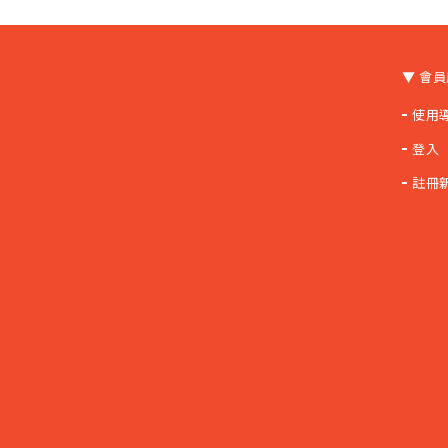
▼ 會
使用
登入
註冊