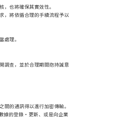
核，也將確保其實效性。
求，將依循合理的手續流程予以
當處理。
開調查，並於合理期間抱持誠意
之間的通訊得以進行加密傳輸。
人數據的登錄・更新、或是向企業