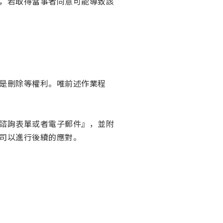
，若取得當事者同意可能導致該
是刪除等權利。唯前述作業程
諮詢表單或者電子郵件』，並附
司以進行後續的應對。